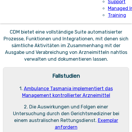
dessen Größe. CDM umfasst ein vollständiges End-to-
Support
End-Management kontrollierter Arzneimittel,
Managed I
Vorfallmanagement, Eskalation von Problemen sowie
Training
eine Vielzahl weiterer Funktionen.
CDM bietet eine vollständige Suite automatisierter
Prozesse, Funktionen und Integrationen, mit denen sich
sämtliche Aktivitäten im Zusammenhang mit der
Ausgabe und Verabreichung von Arzneimitteln nahtlos
verwalten und dokumentieren lassen.
Fallstudien
1.
Ambulance Tasmania implementiert das
Management kontrollierter Arzneimittel
2. Die Auswirkungen und Folgen einer
Untersuchung durch den Gerichtsmediziner bei
einem australischen Rettungsdienst.
Exemplar
anfordern