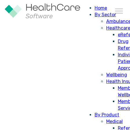
Home
By Sector
Ambulanc
Healthcar
CDM
eRefe
Drug
Refe
Indiv
Patie
Appro
Wellbeing
Health Ins
Memb
Wellb
Memb
Servi
By Product
Medical
Refer